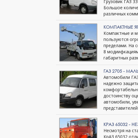
Грузовик ГАЗ 3
Большое количе
различных комм
КОМПАКТНЫЕ ЯП
Компактные и м
пользуются огро
пределами. На 
8 модиифкациям
габаритных раз
ГАЗ 2705 - МА
Автомобили ГАЗ
надежно защити
комфортабельна
достоинству оц
автомобили, ув
представителей
КРАЗ 65032 -
Несмотря на ст
КрАЗ 65032 отл