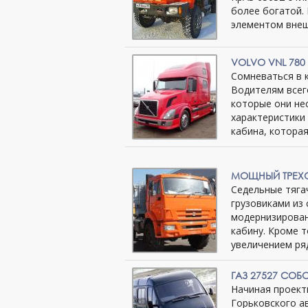
более богатой
элементом внеш
VOLVO VNL 780
Сомневаться в 
Водителям всег
которые они не
характеристики
кабина, котора
МОЩНЫЙ ТРЕХО
Седельные тяга
грузовиками из
модернизирован
кабину. Кроме 
увеличением ря
ГАЗ 27527 СОБ
Начиная проект
Горьковского а