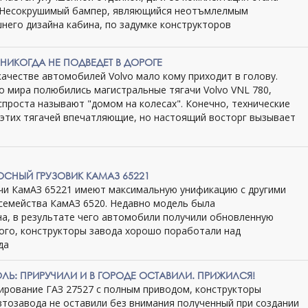
. Несокрушимый бампер, являющийся неотъмлелмым
него дизайна кабина, по задумке конструкторов
 НИКОГДА НЕ ПОДВЕДЕТ В ДОРОГЕ
качестве автомобилей Volvo мало кому приходит в голову.
о мира полюбились магистральные тягачи Volvo VNL 780,
спроста называют "домом на колесах". Конечно, технические
 этих тягачей впечатляющие, но настоящий восторг вызывает
я
СНЫЙ ГРУЗОВИК КАМАЗ 65221
чи КамАЗ 65221 имеют максимальную унификацию с другими
 семейства КамАЗ 6520. Недавно модель была
а, в результате чего автомобили получили обновленную
того, конструкторы завода хорошо поработали над
да
ОЛЬ: ПРИРУЧИЛИ И В ГОРОДЕ ОСТАВИЛИ. ПРИЖИЛСЯ!
ирование ГАЗ 27527 с полным приводом, конструкторы
втозавода не оставили без внимания полученный при создании