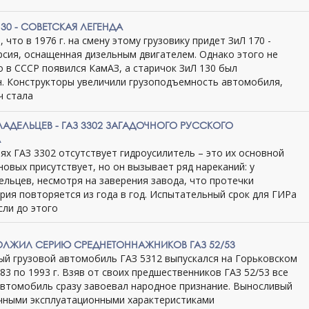
130 - СОВЕТСКАЯ ЛЕГЕНДА
 что в 1976 г. на смену этому грузовику придет ЗиЛ 170 -
рсия, оснащенная дизельным двигателем. Однако этого не
о в СССР появился КамАЗ, а старичок ЗиЛ 130 был
. Конструкторы увеличили грузоподъемность автомобиля,
ч стала
АДЕЛЬЦЕВ - ГАЗ 3302 ЗАГАДОЧНОГО РУССКОГО
А
ях ГАЗ 3302 отсутствует гидроусилитель – это их основной
новых присутствует, но он вызывает ряд нареканий: у
ельцев, несмотря на заверения завода, что протечки
рия повторяется из года в год. Испытательный срок для ГИРа
Если до этого
ДОЛЖИЛ СЕРИЮ СРЕДНЕТОННАЖНИКОВ ГАЗ 52/53
й грузовой автомобиль ГАЗ 5312 выпускался на Горьковском
83 по 1993 г. Взяв от своих предшественников ГАЗ 52/53 все
автомобиль сразу завоевал народное признание. Выносливый
ичными эксплуатационными характеристиками