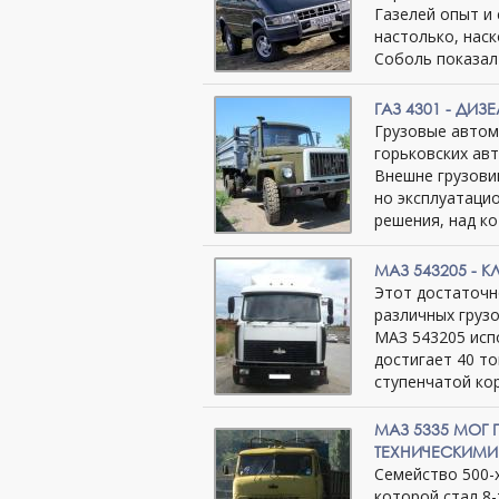
Газелей опыт и
настолько, нас
Соболь показал
ГАЗ 4301 - ДИ
Грузовые автом
горьковских ав
Внешне грузови
но эксплуатаци
решения, над к
МАЗ 543205 - 
Этот достаточн
различных грузо
МАЗ 543205 исп
достигает 40 т
ступенчатой ко
МАЗ 5335 МОГ
ТЕХНИЧЕСКИМИ
Семейство 500-
которой стал 8