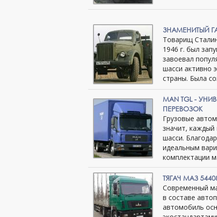
ЗНАМЕНИТЫЙ ГА
Товарищ Сталин 
1946 г. был за
завоевал попул
шасси активно 
страны. Была с
MAN TGL - УНИ
ПЕРЕВОЗОК
Грузовые автом
значит, каждый
шасси. Благода
идеальным вари
комплектации м
ТЯГАЧ МАЗ 544
Современный ма
в составе авто
автомобиль осн
экостандартами 