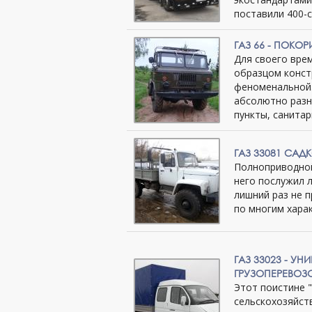
поставили 400-
ГАЗ 66 - ПОКО
Для своего вре
образцом конст
феноменальной.
абсолютно разн
пункты, санита
ГАЗ 33081 САД
Полноприводной
него послужил 
лишний раз не 
по многим хара
ГАЗ 33023 - У
ГРУЗОПЕРЕВОЗ
Этот поистине 
сельскохозяйств