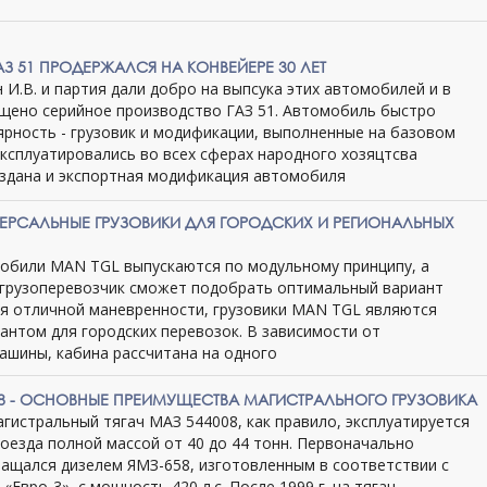
З 51 ПРОДЕРЖАЛСЯ НА КОНВЕЙЕРЕ 30 ЛЕТ
И.В. и партия дали добро на выпсука этих автомобилей и в
пущено серийное производство ГАЗ 51. Автомобиль быстро
ярность - грузовик и модификации, выполненные на базовом
эксплуатировались во всех сферах народного хозяцтсва
оздана и экспортная модификация автомобиля
ВЕРСАЛЬНЫЕ ГРУЗОВИКИ ДЛЯ ГОРОДСКИХ И РЕГИОНАЛЬНЫХ
обили MAN TGL выпускаются по модульному принципу, а
 грузоперевозчик сможет подобрать оптимальный вариант
ря отличной маневренности, грузовики MAN TGL являются
антом для городских перевозок. В зависимости от
ашины, кабина рассчитана на одного
08 - ОСНОВНЫЕ ПРЕИМУЩЕСТВА МАГИСТРАЛЬНОГО ГРУЗОВИКА
гистральный тягач МАЗ 544008, как правило, эксплуатируется
поезда полной массой от 40 до 44 тонн. Первоначально
ащался дизелем ЯМЗ-658, изготовленным в соответствии с
«Евро-3», с мощность 420 л.с. После 1999 г. на тягач