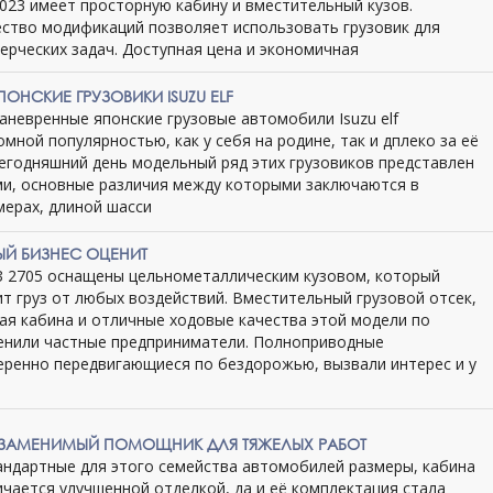
3023 имеет просторную кабину и вместительный кузов.
ство модификаций позволяет использовать грузовик для
ерческих задач. Доступная цена и экономичная
ОНСКИЕ ГРУЗОВИКИ ISUZU ELF
аневренные японские грузовые автомобили Isuzu elf
мной популярностью, как у себя на родине, так и дплеко за её
сегодняшний день модельный ряд этих грузовиков представлен
и, основные различия между которыми заключаются в
мерах, длиной шасси
ЛЫЙ БИЗНЕС ОЦЕНИТ
 2705 оснащены цельнометаллическим кузовом, который
т груз от любых воздействий. Вместительный грузовой отсек,
я кабина и отличные ходовые качества этой модели по
енили частные предприниматели. Полноприводные
еренно передвигающиеся по бездорожью, вызвали интерес и у
 НЕЗАМЕНИМЫЙ ПОМОЩНИК ДЛЯ ТЯЖЕЛЫХ РАБОТ
андартные для этого семейства автомобилей размеры, кабина
ичается улучшенной отделкой, да и её комплектация стала