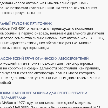
 сделали колеса автомобиля максимально крупными -
колько позволяли колесные ниши. На тестовых испытаниях
 высокие результаты при
ЗЕЛЬНЫЙ ГРУЗОВИК-ПЯТИТОННИК
обили ГАЗ 4301 отличались от предыдущего поколения
томобилей, в первую очередь, наличием дизельного двигателя.
ки этого семейства сильно напоминают автомобили ГАЗ 3307,
онные характеристики у них абсолютно разные. Многие
оторыми конструкторы завода
КЛАССИЧЕСКИЙ ТЯГАЧ ОТ МИНСКИХ АВТОСТРОИТЕЛЕЙ
о мощный тягач вполне подходит для транспортировки
в на короткие и среднй дальности расстояния. Как правило,
ользуется в составе автопоезда, полная масса которого
онн. Модель комплектуется 330-сильным двигателем ЯМЗ и 8-
робкой
 ПОХВАСТАТЬСЯ НЕПЛОХИМИ ДЛЯ СВОЕГО ВРЕМЕНИ
 ПАРАМЕТРАМИ
х МАЗов в 1977 году пополнилось еще одной моделью,
-тонный МАЗ 5335. По сути это был модернизированный МАЗ