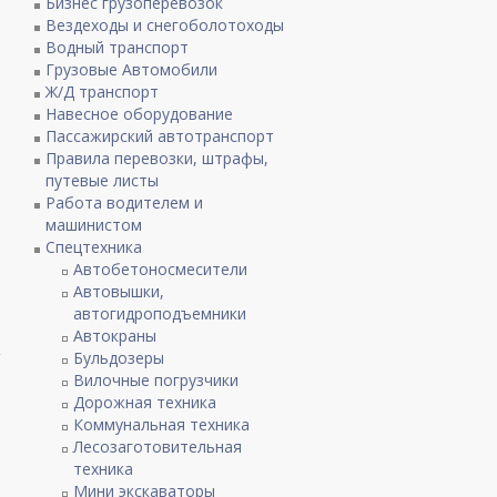
Бизнес грузоперевозок
Вездеходы и снегоболотоходы
Водный транспорт
Грузовые Автомобили
ы
Ж/Д транспорт
Навесное оборудование
Пассажирский автотранспорт
Правила перевозки, штрафы,
путевые листы
Работа водителем и
машинистом
Спецтехника
Автобетоносмесители
Автовышки,
автогидроподъемники
Автокраны
Бульдозеры
Вилочные погрузчики
Дорожная техника
Коммунальная техника
Лесозаготовительная
техника
Мини экскаваторы