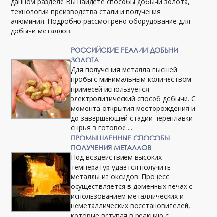
данном разделе Вы найдете способы добычи золота,
технологии производства стали и получения
алюминия. Подробно рассмотрено оборудование для
добычи металлов.
РОССИЙСКИЕ РЕАЛИИ ДОБЫЧИ
ЗОЛОТА
Для получения металла высшей
пробы с минимальным количеством
примесей используется
электролитический способ добычи. С
момента открытия месторождения и
до завершающей стадии переплавки
сырья в готовое ...
ПРОМЫШЛЕННЫЕ СПОСОБЫ
ПОЛУЧЕНИЯ МЕТАЛЛОВ
Под воздействием высоких
температур удается получить
металлы из оксидов. Процесс
осуществляется в доменных печах с
использованием металлических и
неметаллических восстановителей,
которые вступая в реакцию с