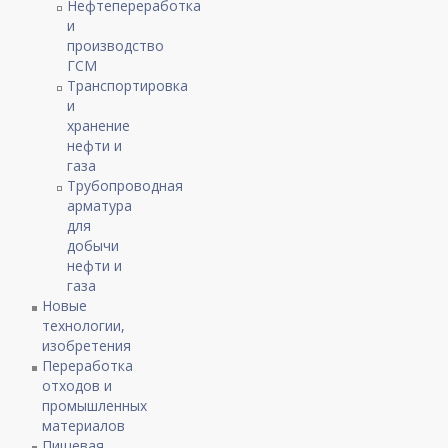
Нефтепереработка
и
производство
ГСМ
Транспортировка
и
хранение
нефти и
газа
Трубопроводная
арматура
для
добычи
нефти и
газа
Новые
технологии,
изобретения
Переработка
отходов и
промышленных
материалов
Пищевая