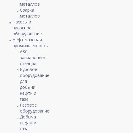
металлов
Сварка
металлов
Насосы и
насосное
оборудование
Нефтегазовая
промышленность
АЗС,
заправочные
станции
Буровое
оборудование
для
добычи
нефти и
газа
Газовое
оборудование
Добыча
нефти и
газа