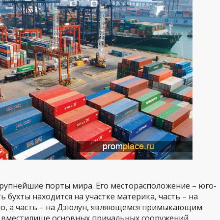
рупнейшие порты мира. Его месторасположение – юго-
ь бухты находится на участке материка, часть – на
ао, а часть – на Дзюлун, являющемся примыкающим
 вместилище основных причальных сооружений.