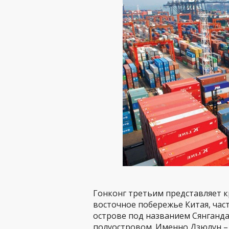
Гонконг третьим представляет к
восточное побережье Китая, част
острове под названием Сянганд
полуостровом. Именно Дзюлун –