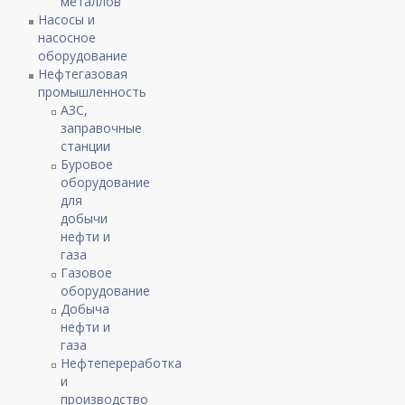
металлов
Насосы и
насосное
оборудование
Нефтегазовая
промышленность
АЗС,
заправочные
станции
Буровое
оборудование
для
добычи
нефти и
газа
Газовое
оборудование
Добыча
нефти и
газа
Нефтепереработка
и
производство