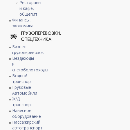
Рестораны
и кафе,
общепит
Финансы,
экономика
ГРУЗОПЕРЕВОЗКИ,
СПЕЦТЕХНИКА
Бизнес
грузоперевозок
Вездеходы
и
снегоболотоходы
Водный
транспорт
Грузовые
Автомобили
Ж/Д
транспорт
Навесное
оборудование
Пассажирский
автотранспорт