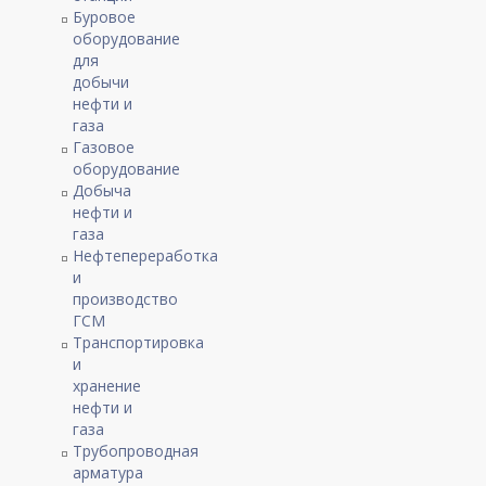
Буровое
оборудование
для
добычи
нефти и
газа
Газовое
оборудование
Добыча
нефти и
газа
Нефтепереработка
и
производство
ГСМ
Транспортировка
и
хранение
нефти и
газа
Трубопроводная
арматура