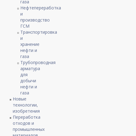
газа
Нефтепереработка
и
производство
ГСМ
Транспортировка
и
хранение
нефти и
газа
Трубопроводная
арматура
для
добычи
нефти и
газа
Новые
технологии,
изобретения
Переработка
отходов и
промышленных
материалов