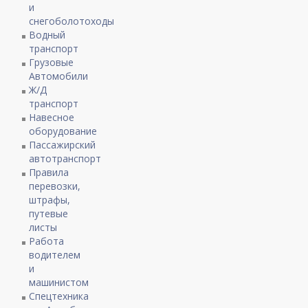
и
снегоболотоходы
Водный
транспорт
Грузовые
Автомобили
Ж/Д
транспорт
Навесное
оборудование
Пассажирский
автотранспорт
Правила
перевозки,
штрафы,
путевые
листы
Работа
водителем
и
машинистом
Спецтехника