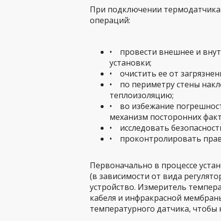
При подключении термодатчика 
операций:
• провести внешнее и вну
установки;
• очистить ее от загрязнен
• по периметру стены нак
теплоизоляцию;
• во избежание погрешност
механизм посторонних факт
• исследовать безопасност
• проконтролировать прав
Первоначально в процессе уста
(в зависимости от вида регулято
устройство. Измеритель темпера
кабеля и инфракрасной мембран
температурного датчика, чтобы н