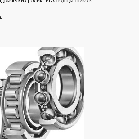
ндрических роликовых подщипников:
.