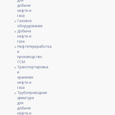
для
добычи
нефти и
газа
Газовое
оборудование
Добыча
нефти и
газа
Нефтепереработка
и
производство
ГСМ
Транспортировка
и
хранение
нефти и
газа
Трубопроводная
арматура
для
добычи
нефти и