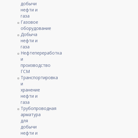
добычи
нефти и
газа
Газовое
оборудование
Добыча
нефти и
газа
Нефтепереработка
и
производство
ГСМ
Транспортировка
и
хранение
нефти и
газа
Трубопроводная
арматура
для
добычи
нефти и