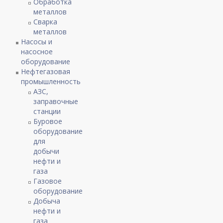
Обработка
металлов
Сварка
металлов
Насосы и
насосное
оборудование
Нефтегазовая
промышленность
АЗС,
заправочные
станции
Буровое
оборудование
для
добычи
нефти и
газа
Газовое
оборудование
Добыча
нефти и
газа