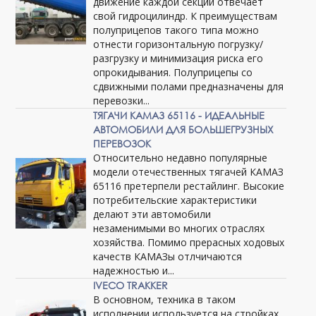
движение каждой секции отвечает
свой гидроцилиндр. К преимуществам
полуприцепов такого типа можно
отнести горизонтальную погрузку/
разгрузку и минимизация риска его
опрокидывания. Полуприцепы со
сдвижными полами предназначены для
перевозки...
ТЯГАЧИ КАМАЗ 65116 - ИДЕАЛЬНЫЕ
АВТОМОБИЛИ ДЛЯ БОЛЬШЕГРУЗНЫХ
ПЕРЕВОЗОК
Относительно недавно популярные
модели отечественных тягачей КАМАЗ
65116 претерпели рестайлинг. Высокие
потребительские характеристики
делают эти автомобили
незаменимыми во многих отраслях
хозяйства. Помимо прерасных ходовых
качеств КАМАЗы отлчичаются
надежностью и...
IVECO TRAKKER
В основном, техника в таком
исполнении используется на стройках