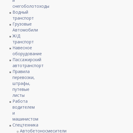
и
снегоболотоходы
Водный
транспорт
Грузовые
Автомобили
Ж/Д
транспорт
Навесное
оборудование
Пассажирский
автотранспорт
Правила
перевозки,
штрафы,
путевые
листы
Работа
водителем
и
машинистом
Спецтехника
Автобетоносмесители