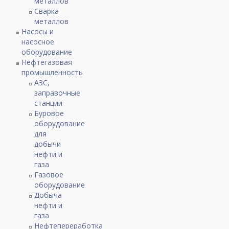
металлов
Сварка
металлов
Насосы и
насосное
оборудование
Нефтегазовая
промышленность
АЗС,
заправочные
станции
Буровое
оборудование
для
добычи
нефти и
газа
Газовое
оборудование
Добыча
нефти и
газа
Нефтепереработка