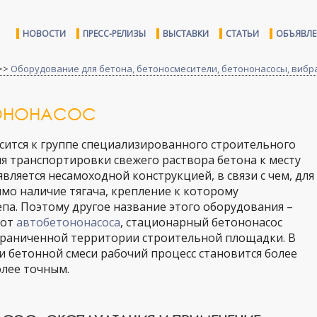
НОВОСТИ
ПРЕСС-РЕЛИЗЫ
ВЫСТАВКИ
СТАТЬИ
ОБЪЯВЛ
>>
Оборудование для бетона, бетоносмесители, бетононасосы, виб
ТОНОНАСОС
сится к группе специализированного строительного
я транспортировки свежего раствора бетона к месту
вляется несамоходной конструкцией, в связи с чем, для
имо наличие тягача, крепление к которому
епа. Поэтому другое название этого оборудования –
 от
автобетононасоса
, стационарный бетононасос
ограниченной территории строительной площадки. В
 бетонной смеси рабочий процесс становится более
олее точным.