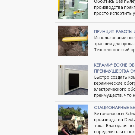
Обойтись без пыле
производства прак
просто испортить ус
ПРИНЦИП РАБОТЫ
Использование пне
траншеи для прокл
Технологический пр
КЕРАМИЧЕСКИЕ ОБ
ПРЕИМУЩЕСТВА Э
Быстро создать ко
керамические обог
электрического об
преимуществ, что не
СТАЦИОНАРНЫЕ Б
Бетононасосы Sch
производства Deut
тока. Благодаря в
определиться с пок