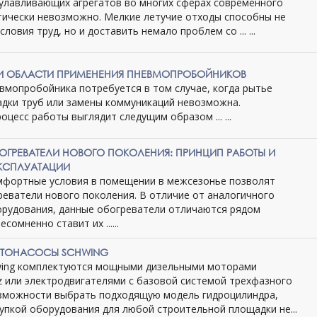
улавливающих агрегатов во многих сферах современного
тически невозможно. Мелкие летучие отходы способны не
ловия труд, но и доставить немало проблем со ... ...
 И ОБЛАСТИ ПРИМЕНЕНИЯ ПНЕВМОПРОБОЙНИКОВ
вмопробойника потребуется в том случае, когда рытье
адки труб или замены коммуникаций невозможна.
оцесс работы выглядит следущим образом ... ...
ОГРЕВАТЕЛИ НОВОГО ПОКОЛЕНИЯ: ПРИНЦИП РАБОТЫ И
КСПЛУАТАЦИИ
мфортные условия в помещении в межсезонье позволят
реватели нового поколения. В отличие от аналогичного
орудования, данные обогреватели отличаются рядом
сомненно ставит их ......
ЕТОНАСОСЫ SCHWING
wing комплектуются мощными дизельными моторами
z или электродвигателями с базовой системой трехфазного
озможности выбрать подходящую модель гидроцилиндра,
упкой оборудования для любой строительной площадки не...