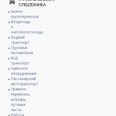
СПЕЦТЕХНИКА
Бизнес
грузоперевозок
Вездеходы
и
снегоболотоходы
Водный
транспорт
Грузовые
Автомобили
Ж/Д
транспорт
Навесное
оборудование
Пассажирский
автотранспорт
Правила
перевозки,
штрафы,
путевые
листы
Работа