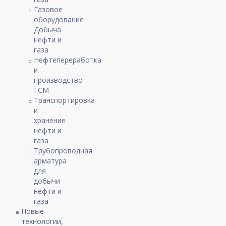
Газовое
оборудование
Добыча
нефти и
газа
Нефтепереработка
и
производство
ГСМ
Транспортировка
и
хранение
нефти и
газа
Трубопроводная
арматура
для
добычи
нефти и
газа
Новые
технологии,