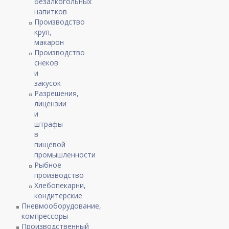
безалкогольных
напитков
Производство
круп,
макарон
Производство
снеков
и
закусок
Разрешения,
лицензии
и
штрафы
в
пищевой
промышленности
Рыбное
производство
Хлебопекарни,
кондитерские
Пневмооборудование,
компрессоры
Производственный