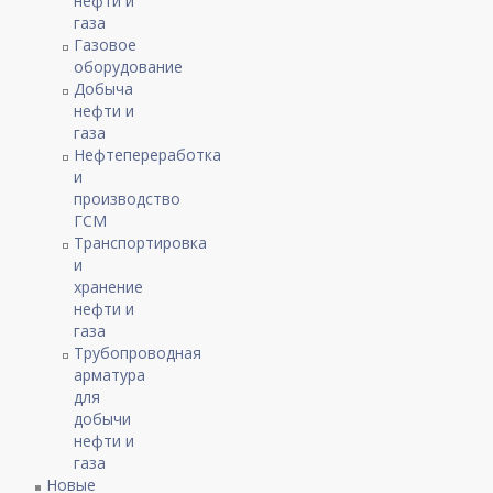
нефти и
газа
Газовое
оборудование
Добыча
нефти и
газа
Нефтепереработка
и
производство
ГСМ
Транспортировка
и
хранение
нефти и
газа
Трубопроводная
арматура
для
добычи
нефти и
газа
Новые