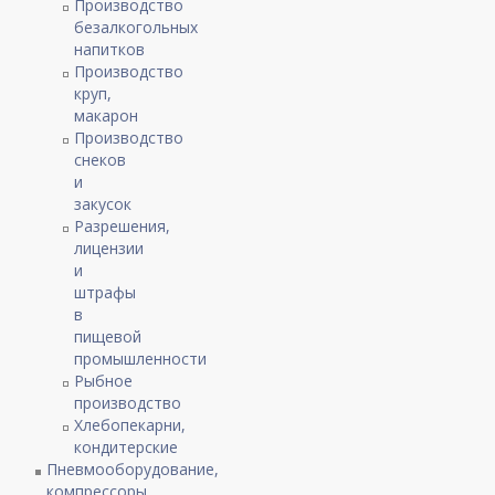
Производство
безалкогольных
напитков
Производство
круп,
макарон
Производство
снеков
и
закусок
Разрешения,
лицензии
и
штрафы
в
пищевой
промышленности
Рыбное
производство
Хлебопекарни,
кондитерские
Пневмооборудование,
компрессоры