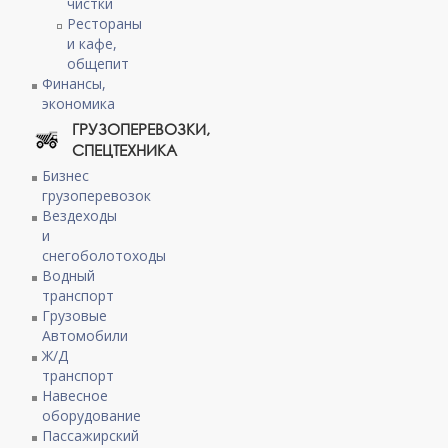
чистки
Рестораны
и кафе,
общепит
Финансы,
экономика
ГРУЗОПЕРЕВОЗКИ,
СПЕЦТЕХНИКА
Бизнес
грузоперевозок
Вездеходы
и
снегоболотоходы
Водный
транспорт
Грузовые
Автомобили
Ж/Д
транспорт
Навесное
оборудование
Пассажирский