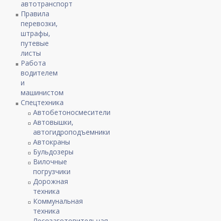
автотранспорт
Правила
перевозки,
штрафы,
путевые
листы
Работа
водителем
и
машинистом
Спецтехника
Автобетоносмесители
Автовышки,
автогидроподъемники
Автокраны
Бульдозеры
Вилочные
погрузчики
Дорожная
техника
Коммунальная
техника
Лесозаготовительная