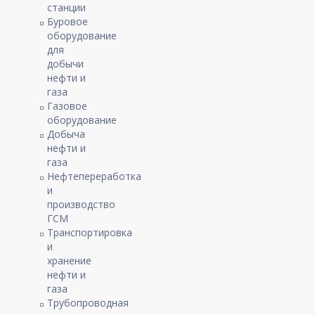
станции
Буровое
оборудование
для
добычи
нефти и
газа
Газовое
оборудование
Добыча
нефти и
газа
Нефтепереработка
и
производство
ГСМ
Транспортировка
и
хранение
нефти и
газа
Трубопроводная