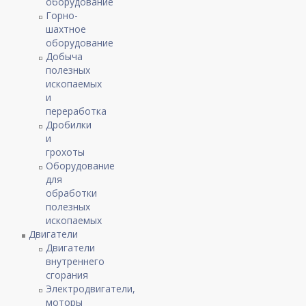
оборудование
Горно-
шахтное
оборудование
Добыча
полезных
ископаемых
и
переработка
Дробилки
и
грохоты
Оборудование
для
обработки
полезных
ископаемых
Двигатели
Двигатели
внутреннего
сгорания
Электродвигатели,
моторы