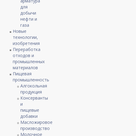
арматура
для
добычи
нефти и
газа
Новые
технологии,
изобретения
Переработка
отходов и
промышленных
материалов
Пищевая
промышленность
Алгокольная
продукция
Консерванты
и
пищевые
добавки
Масложировое
производство
Молочное