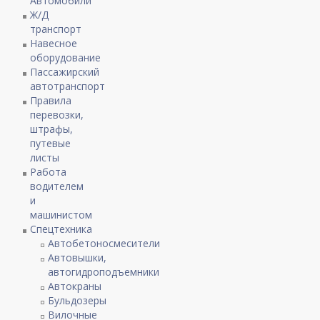
Автомобили
Ж/Д
транспорт
Навесное
оборудование
Пассажирский
автотранспорт
Правила
перевозки,
штрафы,
путевые
листы
Работа
водителем
и
машинистом
Спецтехника
Автобетоносмесители
Автовышки,
автогидроподъемники
Автокраны
Бульдозеры
Вилочные