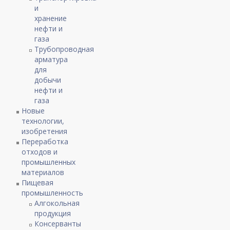
и
хранение
нефти и
газа
Трубопроводная
арматура
для
добычи
нефти и
газа
Новые
технологии,
изобретения
Переработка
отходов и
промышленных
материалов
Пищевая
промышленность
Алгокольная
продукция
Консерванты