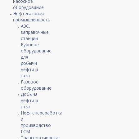
насосное
оборудование
Нефтегазовая
промышленность
АЗС,
заправочные
станции
Буровое
оборудование
для
добычи
нефти и
газа
Газовое
оборудование
Добыча
нефти и
газа
Нефтепереработка
и
производство
ГСМ
Транспортировка