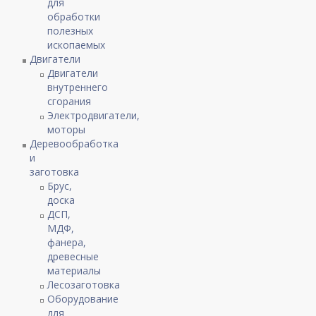
для
обработки
полезных
ископаемых
Двигатели
Двигатели
внутреннего
сгорания
Электродвигатели,
моторы
Деревообработка
и
заготовка
Брус,
доска
ДСП,
МДФ,
фанера,
древесные
материалы
Лесозаготовка
Оборудование
для