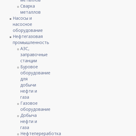
Сварка
металлов
Насосы и
насосное
оборудование
Нефтегазовая
промышленность
АЗС,
заправочные
станции
Буровое
оборудование
для
добычи
нефти и
газа
Газовое
оборудование
Добыча
нефти и
газа
Нефтепереработка