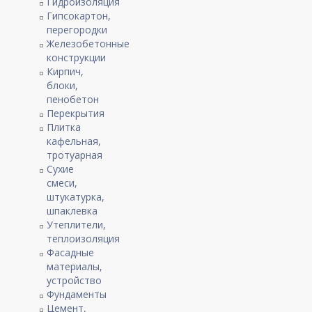
Гидроизоляция
Гипсокартон,
перегородки
Железобетонные
конструкции
Кирпич,
блоки,
пенобетон
Перекрытия
Плитка
кафельная,
тротуарная
Сухие
смеси,
штукатурка,
шпаклевка
Утеплители,
теплоизоляция
Фасадные
материалы,
устройство
Фундаменты
Цемент,