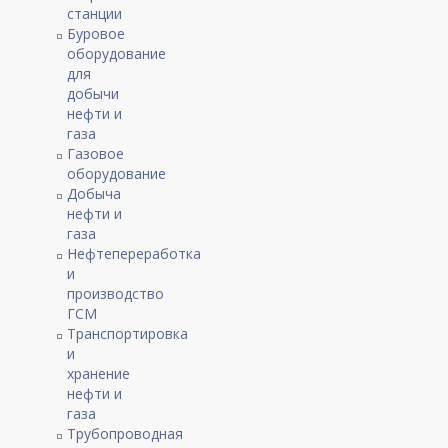
станции
Буровое
оборудование
для
добычи
нефти и
газа
Газовое
оборудование
Добыча
нефти и
газа
Нефтепереработка
и
производство
ГСМ
Транспортировка
и
хранение
нефти и
газа
Трубопроводная