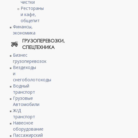
чистки
Рестораны
и кафе,
общепит
Финансы,
экономика
ГРУЗОПЕРЕВОЗКИ,
СПЕЦТЕХНИКА
Бизнес
грузоперевозок
Вездеходы
и
снегоболотоходы
Водный
транспорт
Грузовые
Автомобили
Ж/Д
транспорт
Навесное
оборудование
Пассажирский