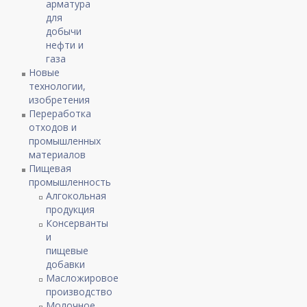
арматура
для
добычи
нефти и
газа
Новые
технологии,
изобретения
Переработка
отходов и
промышленных
материалов
Пищевая
промышленность
Алгокольная
продукция
Консерванты
и
пищевые
добавки
Масложировое
производство
Молочное