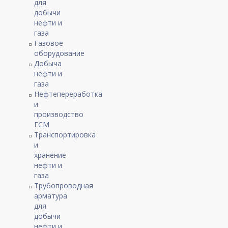
для
добычи
нефти и
газа
Газовое
оборудование
Добыча
нефти и
газа
Нефтепереработка
и
производство
ГСМ
Транспортировка
и
хранение
нефти и
газа
Трубопроводная
арматура
для
добычи
нефти и