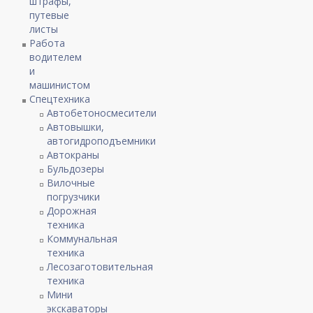
штрафы,
путевые
листы
Работа
водителем
и
машинистом
Спецтехника
Автобетоносмесители
Автовышки,
автогидроподъемники
Автокраны
Бульдозеры
Вилочные
погрузчики
Дорожная
техника
Коммунальная
техника
Лесозаготовительная
техника
Мини
экскаваторы