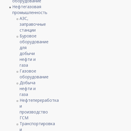
оборудование
Нефтегазовая
промышленность
АЗС,
заправочные
станции
Буровое
оборудование
для
добычи
нефти и
газа
Газовое
оборудование
Добыча
нефти и
газа
Нефтепереработка
и
производство
ГСМ
Транспортировка
и