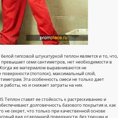
белой гипсовой штукатуркой теплон является и то, что,
е превышает семи сантиметров, нет необходимости в
 Когда же материалом выравниваются не
 поверхности (потолок), максимальный слой,
нтиметрам. Эта особенность смеси не только дает
 работы, но и снижает затраты на них.
S Теплон ставят ее стойкость к растрескиванию и
 обеспечивают долговечность базового покрытия и, как
го не секрет, что только при качественной основе
говый вид отделанной поверхности, без трещин и