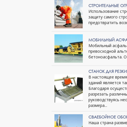
СТРОИТЕЛЬНЫЕ ОГ
Использование стр
защиту самого стр
предотвратить возн
МОБИЛЬНЫЙ АСФА
Мобильный асфальт
превосходной альт
бетоноасфальта. От
СТАНОК ДЛЯ РЕЗК
В настоящее время,
зданий является та
Благодаря осущест
разрезать различн
руководствуясь не
размера...
СВАЕБОЙНОЕ ОБО
Наша страна развив