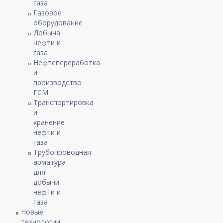
газа
Газовое
оборудование
Добыча
нефти и
газа
Нефтепереработка
и
производство
ГСМ
Транспортировка
и
хранение
нефти и
газа
Трубопроводная
арматура
для
добычи
нефти и
газа
Новые
технологии,