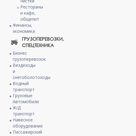
чистки
Рестораны
и кафе,
общепит
Финансы,
экономика
ГРУЗОПЕРЕВОЗКИ,
СПЕЦТЕХНИКА
Бизнес
грузоперевозок
Вездеходы
и
снегоболотоходы
Водный
транспорт
Грузовые
Автомобили
Ж/Д
транспорт
Навесное
оборудование
Пассажирский