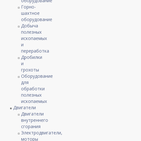
оборудование
Горно-
шахтное
оборудование
Добыча
полезных
ископаемых
и
переработка
Дробилки
и
грохоты
Оборудование
для
обработки
полезных
ископаемых
Двигатели
Двигатели
внутреннего
сгорания
Электродвигатели,
моторы