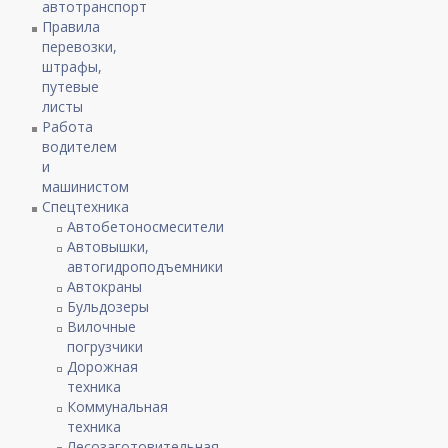
автотранспорт
Правила
перевозки,
штрафы,
путевые
листы
Работа
водителем
и
машинистом
Спецтехника
Автобетоносмесители
Автовышки,
автогидроподъемники
Автокраны
Бульдозеры
Вилочные
погрузчики
Дорожная
техника
Коммунальная
техника
Лесозаготовительная