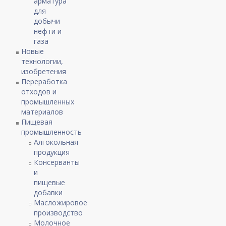
арматура
для
добычи
нефти и
газа
Новые
технологии,
изобретения
Переработка
отходов и
промышленных
материалов
Пищевая
промышленность
Алгокольная
продукция
Консерванты
и
пищевые
добавки
Масложировое
производство
Молочное