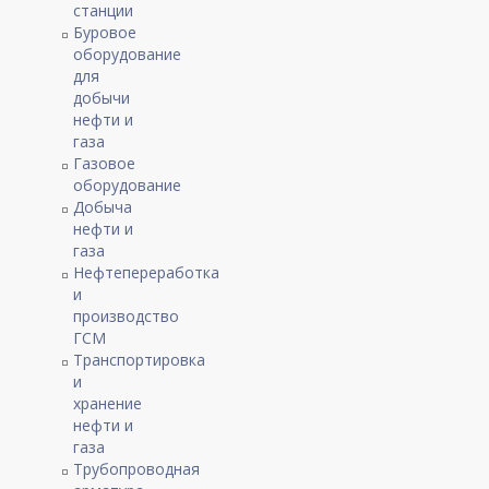
станции
Буровое
оборудование
для
добычи
нефти и
газа
Газовое
оборудование
Добыча
нефти и
газа
Нефтепереработка
и
производство
ГСМ
Транспортировка
и
хранение
нефти и
газа
Трубопроводная