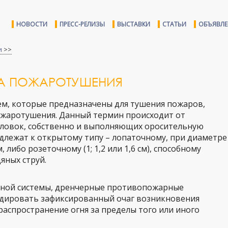
НОВОСТИ
ПРЕСС-РЕЛИЗЫ
ВЫСТАВКИ
СТАТЬИ
ОБЪЯВЛ
и
>>
МА ПОЖАРОТУШЕНИЯ
ем, которые предназначены для тушения пожаров,
пожаротушения. Данный термин происходит от
ловок, собственно и выполняющих оросительную
длежат к открытому типу – лопаточному, при диаметре
, либо розеточному (1; 1,2 или 1,6 см), способному
яных струй.
нной системы, дренчерные противопожарные
дировать зафиксированный очаг возникновения
распространение огня за пределы того или иного