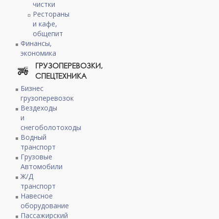
чистки
Рестораны
и кафе,
общепит
Финансы,
экономика
ГРУЗОПЕРЕВОЗКИ,
СПЕЦТЕХНИКА
Бизнес
грузоперевозок
Вездеходы
и
снегоболотоходы
Водный
транспорт
Грузовые
Автомобили
Ж/Д
транспорт
Навесное
оборудование
Пассажирский