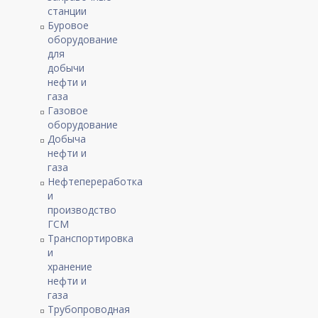
станции
Буровое
оборудование
для
добычи
нефти и
газа
Газовое
оборудование
Добыча
нефти и
газа
Нефтепереработка
и
производство
ГСМ
Транспортировка
и
хранение
нефти и
газа
Трубопроводная