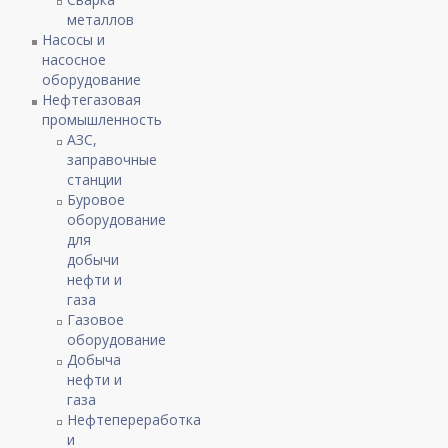
металлов
Насосы и
насосное
оборудование
Нефтегазовая
промышленность
АЗС,
заправочные
станции
Буровое
оборудование
для
добычи
нефти и
газа
Газовое
оборудование
Добыча
нефти и
газа
Нефтепереработка
и