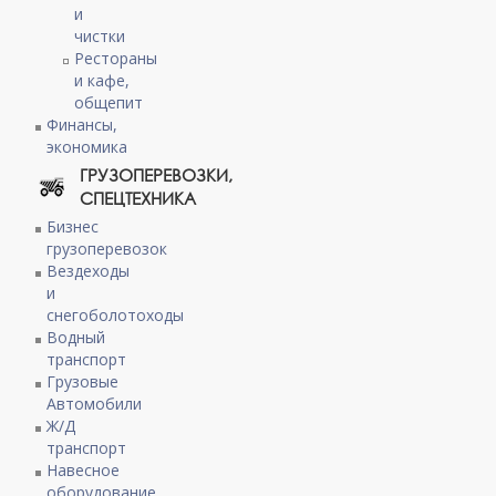
и
чистки
Рестораны
и кафе,
общепит
Финансы,
экономика
ГРУЗОПЕРЕВОЗКИ,
СПЕЦТЕХНИКА
Бизнес
грузоперевозок
Вездеходы
и
снегоболотоходы
Водный
транспорт
Грузовые
Автомобили
Ж/Д
транспорт
Навесное
оборудование