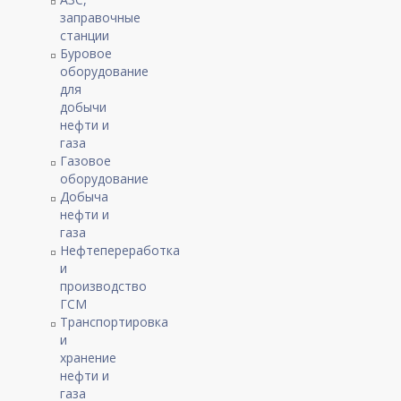
заправочные
станции
Буровое
оборудование
для
добычи
нефти и
газа
Газовое
оборудование
Добыча
нефти и
газа
Нефтепереработка
и
производство
ГСМ
Транспортировка
и
хранение
нефти и
газа