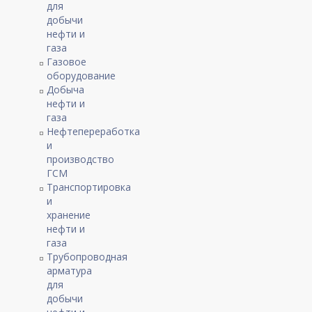
для
добычи
нефти и
газа
Газовое
оборудование
Добыча
нефти и
газа
Нефтепереработка
и
производство
ГСМ
Транспортировка
и
хранение
нефти и
газа
Трубопроводная
арматура
для
добычи