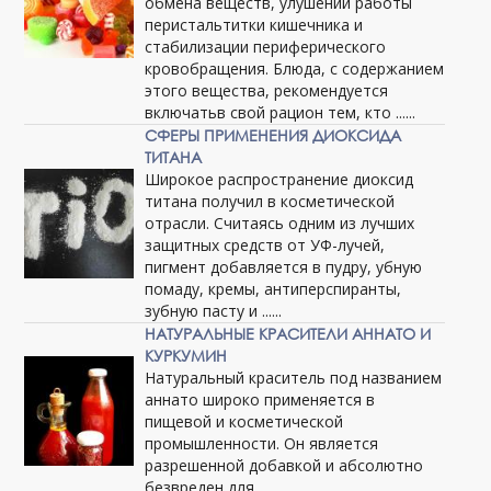
обмена веществ, улушении работы
перистальтитки кишечника и
стабилизации периферического
кровобращения. Блюда, с содержанием
этого вещества, рекомендуется
включатьв свой рацион тем, кто ......
СФЕРЫ ПРИМЕНЕНИЯ ДИОКСИДА
ТИТАНА
Широкое распространение диоксид
титана получил в косметической
отрасли. Считаясь одним из лучших
защитных средств от УФ-лучей,
пигмент добавляется в пудру, убную
помаду, кремы, антиперспиранты,
зубную пасту и ......
НАТУРАЛЬНЫЕ КРАСИТЕЛИ АННАТО И
КУРКУМИН
Натуральный краситель под названием
аннато широко применяется в
пищевой и косметической
промышленности. Он является
разрешенной добавкой и абсолютно
безвреден для ......