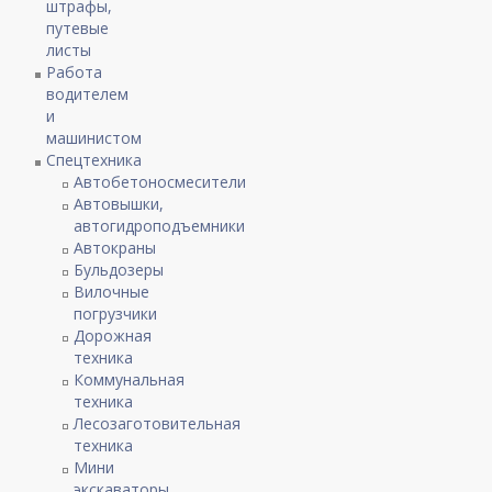
штрафы,
путевые
листы
Работа
водителем
и
машинистом
Спецтехника
Автобетоносмесители
Автовышки,
автогидроподъемники
Автокраны
Бульдозеры
Вилочные
погрузчики
Дорожная
техника
Коммунальная
техника
Лесозаготовительная
техника
Мини
экскаваторы