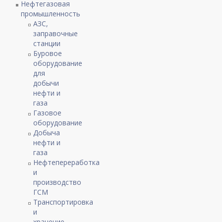
Нефтегазовая
промышленность
АЗС,
заправочные
станции
Буровое
оборудование
для
добычи
нефти и
газа
Газовое
оборудование
Добыча
нефти и
газа
Нефтепереработка
и
производство
ГСМ
Транспортировка
и
хранение