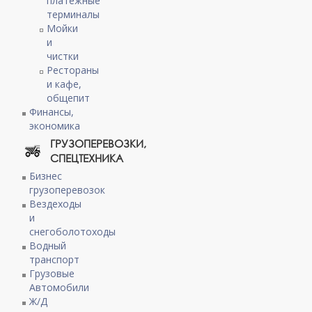
платежные
терминалы
Мойки
и
чистки
Рестораны
и кафе,
общепит
Финансы,
экономика
ГРУЗОПЕРЕВОЗКИ,
СПЕЦТЕХНИКА
Бизнес
грузоперевозок
Вездеходы
и
снегоболотоходы
Водный
транспорт
Грузовые
Автомобили
Ж/Д