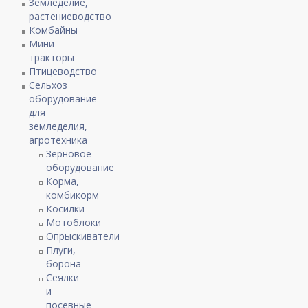
Земледелие,
растениеводство
Комбайны
Мини-
тракторы
Птицеводство
Сельхоз
оборудование
для
земледелия,
агротехника
Зерновое
оборудование
Корма,
комбикорм
Косилки
Мотоблоки
Опрыскиватели
Плуги,
борона
Сеялки
и
посевные