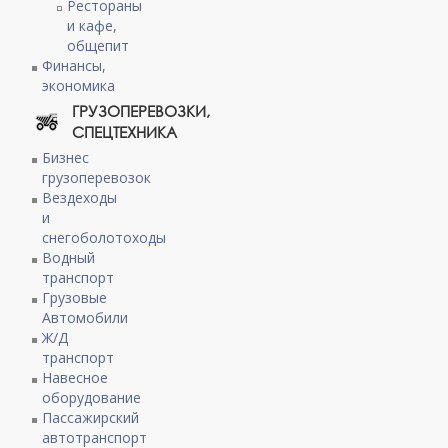
Рестораны
и кафе,
общепит
Финансы,
экономика
ГРУЗОПЕРЕВОЗКИ,
СПЕЦТЕХНИКА
Бизнес
грузоперевозок
Вездеходы
и
снегоболотоходы
Водный
транспорт
Грузовые
Автомобили
Ж/Д
транспорт
Навесное
оборудование
Пассажирский
автотранспорт