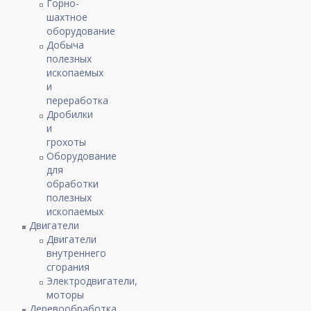
Горно-
шахтное
оборудование
Добыча
полезных
ископаемых
и
переработка
Дробилки
и
грохоты
Оборудование
для
обработки
полезных
ископаемых
Двигатели
Двигатели
внутреннего
сгорания
Электродвигатели,
моторы
Деревообработка