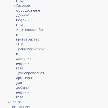
газа
Газовое
оборудование
Добыча
нефти и
газа
Нефтепереработка
и
производство
ГСМ
Транспортировка
и
хранение
нефти и
газа
Трубопроводная
арматура
для
добычи
нефти и
газа
Новые
технологии,