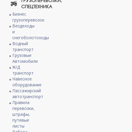
ГРУЗОПЕРЕВОЗКИ,
СПЕЦТЕХНИКА
Бизнес
грузоперевозок
Вездеходы
и
снегоболотоходы
Водный
транспорт
Грузовые
Автомобили
Ж/Д
транспорт
Навесное
оборудование
Пассажирский
автотранспорт
Правила
перевозки,
штрафы,
путевые
листы
Работа