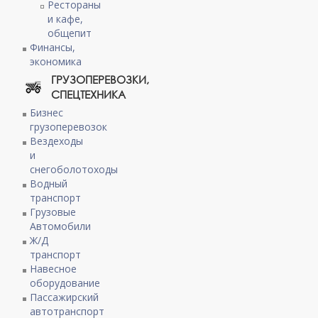
Рестораны
и кафе,
общепит
Финансы,
экономика
ГРУЗОПЕРЕВОЗКИ,
СПЕЦТЕХНИКА
Бизнес
грузоперевозок
Вездеходы
и
снегоболотоходы
Водный
транспорт
Грузовые
Автомобили
Ж/Д
транспорт
Навесное
оборудование
Пассажирский
автотранспорт