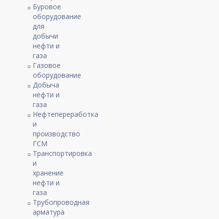
Буровое
оборудование
для
добычи
нефти и
газа
Газовое
оборудование
Добыча
нефти и
газа
Нефтепереработка
и
производство
ГСМ
Транспортировка
и
хранение
нефти и
газа
Трубопроводная
арматура