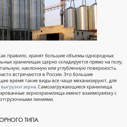
как правило, хранят большие объемы однородных
льных хранилищах щерно складируется прямо на полу,
тальную, наклонную или углубленную поверхность.
асто встречаются в России. Это большие
щее время такие виды все чаще механизируют, для
и
выгрузки зерна
. Самозагружающиеся хранилища
ированные зернохранилища имеют взаимоувязку с
 отгрузочными линиями.
ОРНОГО ТИПА