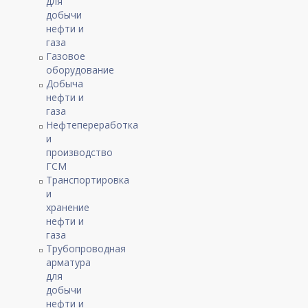
для
добычи
нефти и
газа
Газовое
оборудование
Добыча
нефти и
газа
Нефтепереработка
и
производство
ГСМ
Транспортировка
и
хранение
нефти и
газа
Трубопроводная
арматура
для
добычи
нефти и