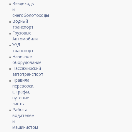
Вездеходы
и
снегоболотоходы
Водный
транспорт
Грузовые
Автомобили
Ж/Д
транспорт
Навесное
оборудование
Пассажирский
автотранспорт
Правила
перевозки,
штрафы,
путевые
листы
Работа
водителем
и
машинистом