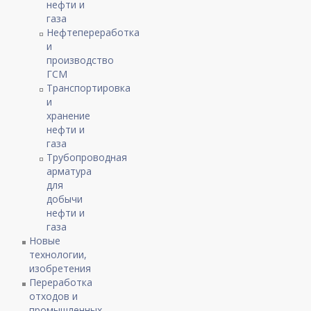
нефти и
газа
Нефтепереработка
и
производство
ГСМ
Транспортировка
и
хранение
нефти и
газа
Трубопроводная
арматура
для
добычи
нефти и
газа
Новые
технологии,
изобретения
Переработка
отходов и
промышленных