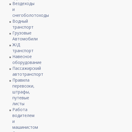
Вездеходы
и
снегоболотоходы
Водный
транспорт
Грузовые
Автомобили
Ж/Д
транспорт
Навесное
оборудование
Пассажирский
автотранспорт
Правила
перевозки,
штрафы,
путевые
листы
Работа
водителем
и
машинистом