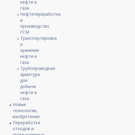
нефти и
газа
Нефтепереработка
и
производство
ГСМ
Транспортировка
и
хранение
нефти и
газа
Трубопроводная
арматура
для
добычи
нефти и
газа
Новые
технологии,
изобретения
Переработка
отходов и
промышленных