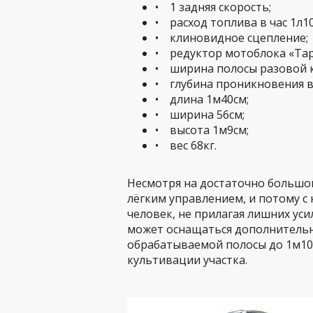
• 1 задняя скорость;
• расход топлива в час 1л1
• клиновидное сцепление;
• редуктор мотоблока «Та
• ширина полосы разовой ку
• глубина проникновения в 
• длина 1м40см;
• ширина 56см;
• высота 1м9см;
• вес 68кг.
Несмотря на достаточно большо
лёгким управлением, и потому 
человек, не прилагая лишних уси
может оснащаться дополнитель
обрабатываемой полосы до 1м10с
культивации участка.