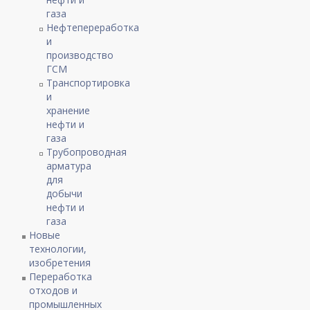
газа
Нефтепереработка
и
производство
ГСМ
Транспортировка
и
хранение
нефти и
газа
Трубопроводная
арматура
для
добычи
нефти и
газа
Новые
технологии,
изобретения
Переработка
отходов и
промышленных