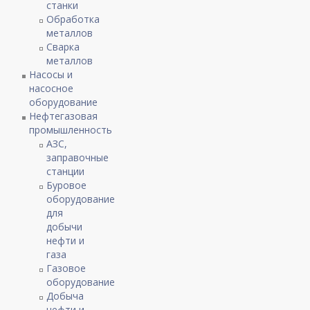
станки
Обработка
металлов
Сварка
металлов
Насосы и
насосное
оборудование
Нефтегазовая
промышленность
АЗС,
заправочные
станции
Буровое
оборудование
для
добычи
нефти и
газа
Газовое
оборудование
Добыча
нефти и