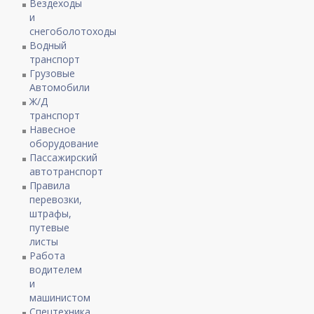
Вездеходы
и
снегоболотоходы
Водный
транспорт
Грузовые
Автомобили
Ж/Д
транспорт
Навесное
оборудование
Пассажирский
автотранспорт
Правила
перевозки,
штрафы,
путевые
листы
Работа
водителем
и
машинистом
Спецтехника