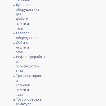
Буровое
оборудование
для
добычи
нефти и
газа
Газовое
оборудование
Добыча
нефти и
газа
Нефтепереработка
и
производство
ГСМ
Транспортировка
и
хранение
нефти и
газа
Трубопроводная
арматура