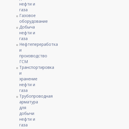
нефти и
газа
Газовое
оборудование
Добыча
нефти и
газа
Нефтепереработка
и
производство
ГСМ
Транспортировка
и
хранение
нефти и
газа
Трубопроводная
арматура
для
добычи
нефти и
газа