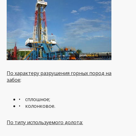
По характеру разрушения горных пород на
забое
:
• сплошное;
• колонковое.
По типу используемого долота: