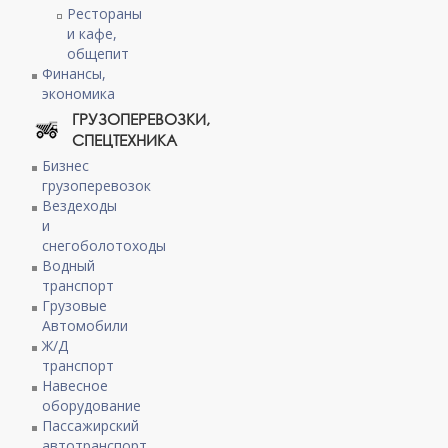
Рестораны
и кафе,
общепит
Финансы,
экономика
ГРУЗОПЕРЕВОЗКИ,
СПЕЦТЕХНИКА
Бизнес
грузоперевозок
Вездеходы
и
снегоболотоходы
Водный
транспорт
Грузовые
Автомобили
Ж/Д
транспорт
Навесное
оборудование
Пассажирский
автотранспорт