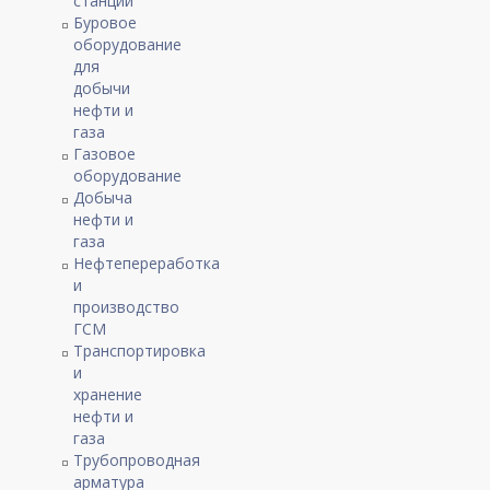
станции
Буровое
оборудование
для
добычи
нефти и
газа
Газовое
оборудование
Добыча
нефти и
газа
Нефтепереработка
и
производство
ГСМ
Транспортировка
и
хранение
нефти и
газа
Трубопроводная
арматура