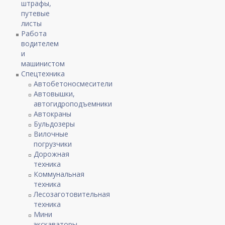
штрафы,
путевые
листы
Работа
водителем
и
машинистом
Спецтехника
Автобетоносмесители
Автовышки,
автогидроподъемники
Автокраны
Бульдозеры
Вилочные
погрузчики
Дорожная
техника
Коммунальная
техника
Лесозаготовительная
техника
Мини
экскаваторы