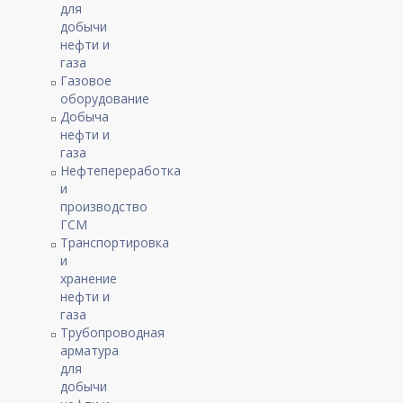
для
добычи
нефти и
газа
Газовое
оборудование
Добыча
нефти и
газа
Нефтепереработка
и
производство
ГСМ
Транспортировка
и
хранение
нефти и
газа
Трубопроводная
арматура
для
добычи