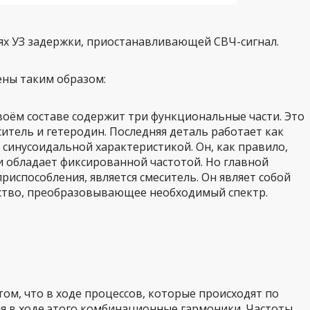
иях УЗ задержки, приостанавливающей СВЧ-сигнал.
ны таким образом:
воём составе содержит три функциональные части. Это
итель и гетеродин. Последняя деталь работает как
синусоидальной характеристикой. Он, как правило,
 обладает фиксированной частотой. Но главной
способления, является смеситель. Он являет собой
ство, преобразовывающее необходимый спектр.
том, что в ходе процессов, которые происходят по
я в ходе этого комбинационные гармоники. Частоты