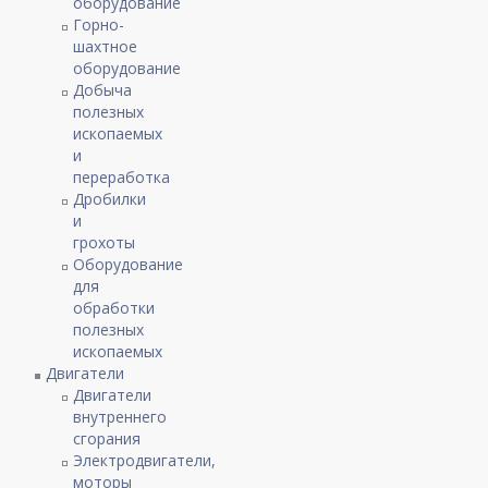
оборудование
Горно-
шахтное
оборудование
Добыча
полезных
ископаемых
и
переработка
Дробилки
и
грохоты
Оборудование
для
обработки
полезных
ископаемых
Двигатели
Двигатели
внутреннего
сгорания
Электродвигатели,
моторы