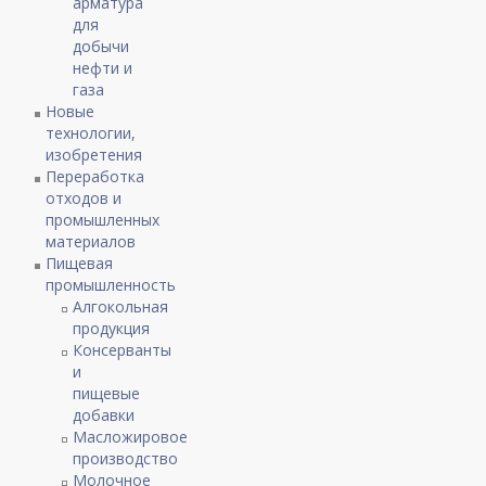
арматура
для
добычи
нефти и
газа
Новые
технологии,
изобретения
Переработка
отходов и
промышленных
материалов
Пищевая
промышленность
Алгокольная
продукция
Консерванты
и
пищевые
добавки
Масложировое
производство
Молочное