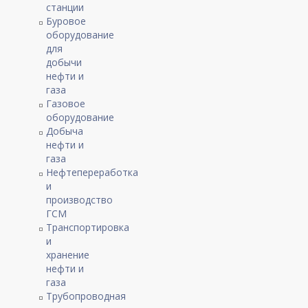
станции
Буровое
оборудование
для
добычи
нефти и
газа
Газовое
оборудование
Добыча
нефти и
газа
Нефтепереработка
и
производство
ГСМ
Транспортировка
и
хранение
нефти и
газа
Трубопроводная