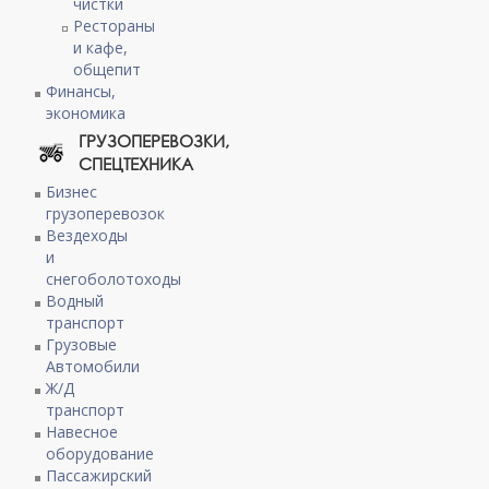
чистки
Рестораны
и кафе,
общепит
Финансы,
экономика
ГРУЗОПЕРЕВОЗКИ,
СПЕЦТЕХНИКА
Бизнес
грузоперевозок
Вездеходы
и
снегоболотоходы
Водный
транспорт
Грузовые
Автомобили
Ж/Д
транспорт
Навесное
оборудование
Пассажирский