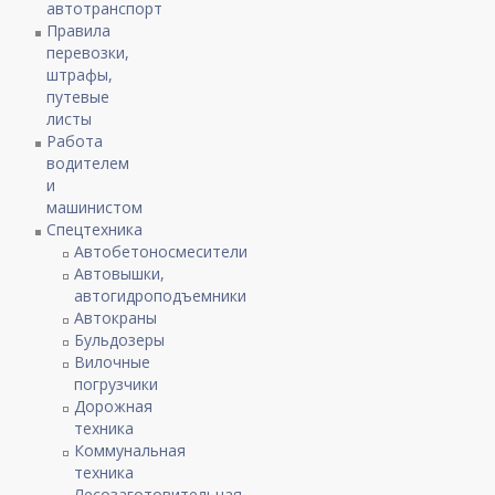
автотранспорт
Правила
перевозки,
штрафы,
путевые
листы
Работа
водителем
и
машинистом
Спецтехника
Автобетоносмесители
Автовышки,
автогидроподъемники
Автокраны
Бульдозеры
Вилочные
погрузчики
Дорожная
техника
Коммунальная
техника
Лесозаготовительная