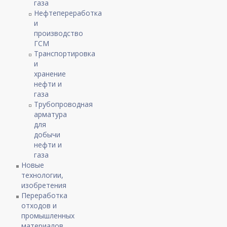
газа
Нефтепереработка
и
производство
ГСМ
Транспортировка
и
хранение
нефти и
газа
Трубопроводная
арматура
для
добычи
нефти и
газа
Новые
технологии,
изобретения
Переработка
отходов и
промышленных
материалов