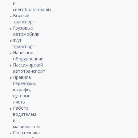
и
снегоболотоходы
Водный
транспорт
Грузовые
Автомобили
Ж/Д
транспорт
Навесное
оборудование
Пассажирский
автотранспорт
Правила
перевозки,
штрафы,
путевые
листы
Работа
водителем
и
машинистом
Спецтехника