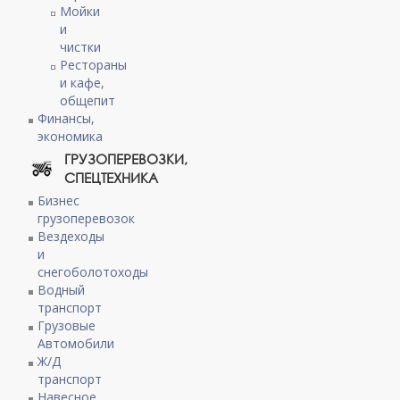
Мойки
и
чистки
Рестораны
и кафе,
общепит
Финансы,
экономика
ГРУЗОПЕРЕВОЗКИ,
СПЕЦТЕХНИКА
Бизнес
грузоперевозок
Вездеходы
и
снегоболотоходы
Водный
транспорт
Грузовые
Автомобили
Ж/Д
транспорт
Навесное