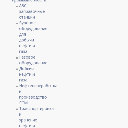
АЗС,
заправочные
станции
Буровое
оборудование
для
добычи
нефти и
газа
Газовое
оборудование
Добыча
нефти и
газа
Нефтепереработка
и
производство
ГСМ
Транспортировка
и
хранение
нефти и