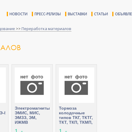
НОВОСТИ
ПРЕСС-РЕЛИЗЫ
ВЫСТАВКИ
СТАТЬИ
ОБЪЯВЛ
дование
>>
Переработка материалов
ИАЛОВ
Электромагниты
Тормоза
Э-80,ТЭ-200
ЭМИС, МИС,
колодочные
ЭМЗЗ, ЭМ,
типов ТКГ, ТКТГ,
ИЖМВ
ТКТ, ТКП, ТКМП,
ТКДМ
1 .-
1 .-