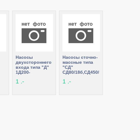
Насосы
Насосы сточно-
двухстороннего
массные типа
входа типа "Д"
"СД"
1Д200-
СД80/18б,СД450/56а,СД32/40а,СД50
-
90,АД3200-33-
1 .-
1 .-
2,АД6300-27-3