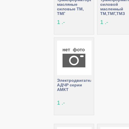
масляные
силовой
силовые ТМ,
масленный
ТМГ
ТМ,ТМГ,ТМЗ
1 .-
1 .-
Электродвигатели
АДЧР серии
АМКТ
1 .-