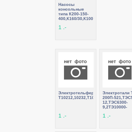
Насосы
консольные
типа К200-150-
400,К160/30,К100-
80-160,К290/30
1 .-
Электротельфера
Электротали 
Т10212,10232,Т10432,Т10532,Т1054
200П-521,ТЭС
12,ТЭС6300-
9,2ТЭ10000-
24,ТЭ 1М-511
1 .-
1 .-