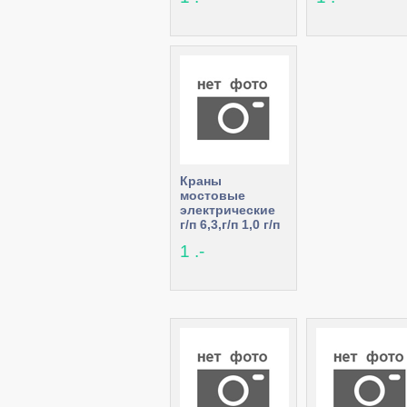
Краны
мостовые
электрические
г/п 6,3,г/п 1,0 г/п
3,2 г/п 5,0 т
1 .-