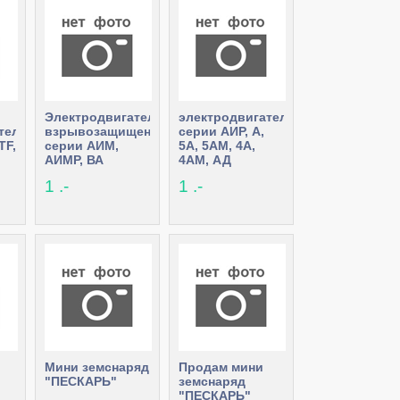
Электродвигатели
электродвигатели
тели
взрывозащищенные
серии АИР, А,
TF,
серии АИМ,
5А, 5АМ, 4А,
АИМР, ВА
4АМ, АД
Н
1 .-
1 .-
Мини земснаряд
Продам мини
"ПЕСКАРЬ"
земснаряд
"ПЕСКАРЬ"