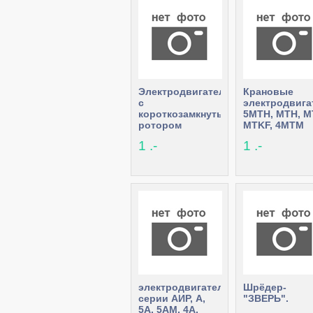
Электродвигатели
Крановые
с
электродвига
короткозамкнутым
5MTH, MTH, M
ротором
MTKF, 4MTM
ДМТКФ,ДМТКН,MTKF,АМТКФ,АМТК
1 .-
1 .-
электродвигатели
Шрёдер-
серии АИР, А,
"ЗВЕРЬ".
5А, 5АМ, 4А,