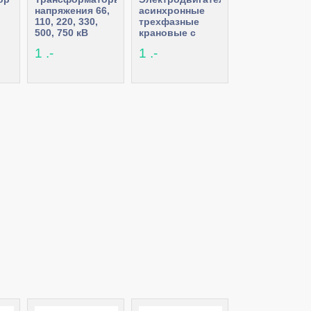
напряжения 66,
асинхронные
110, 220, 330,
трехфазные
500, 750 кВ
крановые с
фазным
1 .-
1 .-
ротором серии
4МТФ,
4МТН,МТФ,
АМТФ, ДМТФ