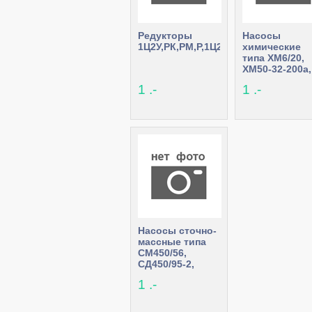
Редукторы
Насосы
1Ц2У,РК,РМ,Р,1Ц2Н,1Ц3У,КЦ2,1Ч
химические
типа ХМ6/20,
ХМ50-32-200а,
ХМ8/40а, ХМ80
1 .-
1 .-
50-200а
Насосы сточно-
массные типа
СМ450/56,
СД450/95-2,
СМ80-50-200б/2,
1 .-
СД16/25