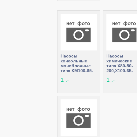
Насосы
Насосы
консольные
химические
моноблочные
типа Х80-50-
типа КМ100-65-
200,Х100-65-
200,КМ160/20,6,К290/30,8
315а,Х150-125
1 .-
1 .-
К-12
315а