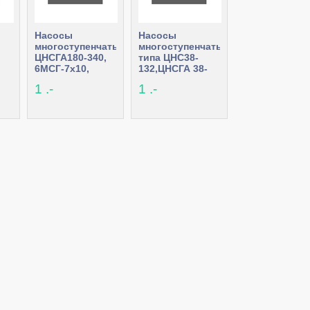
Насосы
Насосы
многоступенчатые
многоступенчатые
ЦНСГА180-340,
типа ЦНС38-
6МСГ-7х10,
132,ЦНСГА 38-
-
5МСГ-10х5
198,ЦНСГ 60-99
1 .-
1 .-