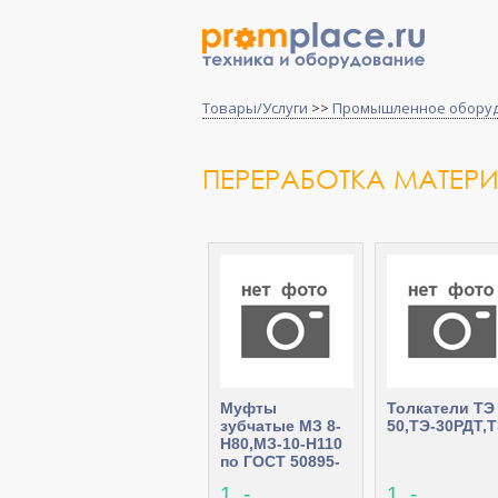
Товары/Услуги
>>
Промышленное обору
ПЕРЕРАБОТКА МАТЕР
Муфты
Толкатели ТЭ
зубчатые МЗ 8-
50,ТЭ-30РДТ,Т
H80,МЗ-10-H110
по ГОСТ 50895-
69
1 .-
1 .-